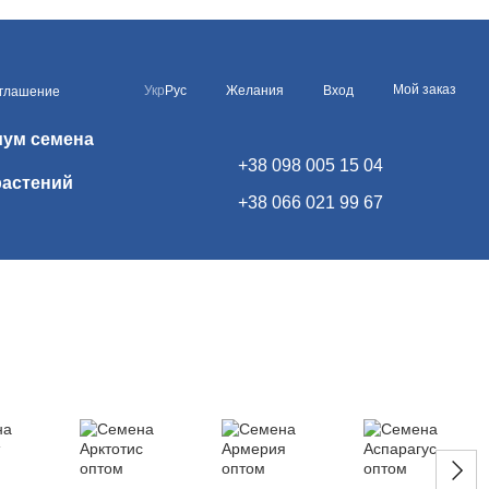
Мой заказ
Укр
Рус
Желания
Вход
оглашение
иум семена
+38 098 005 15 04
растений
+38 066 021 99 67