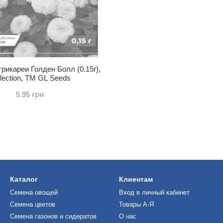
икареи Голден Болл (0.15г),
lection, TM GL Seeds
5.95 грн
Каталог
Клиентам
Семена овощей
Вход в личный кабинет
Семена цветов
Товары А-Я
Семена газонов и сидератов
О нас