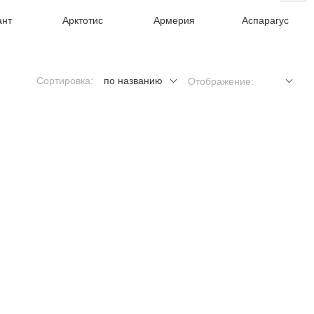
ант
Арктотис
Армерия
Аспарагус
Сортировка:
по названию
Отображение: