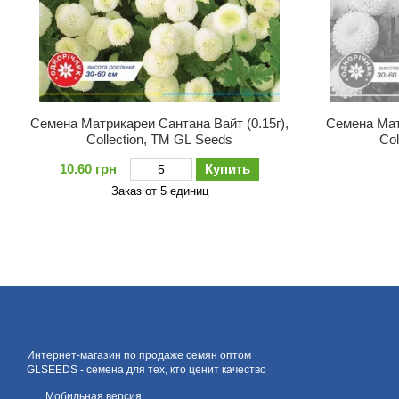
Семена Матрикареи Сантана Вайт (0.15г),
Семена Матр
Collection, TM GL Seeds
Col
10.60 грн
Купить
Заказ от 5 единиц
Интернет-магазин по продаже семян оптом
GLSEEDS - семена для тех, кто ценит качество
Мобильная версия