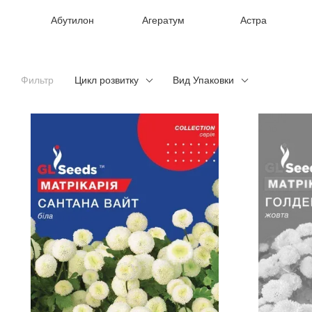
Абутилон
Агератум
Астра
Фильтр
Цикл розвитку
Вид Упаковки