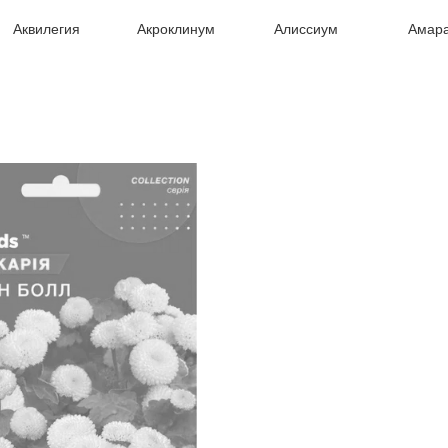
Аквилегия
Акроклинум
Алиссиум
Амар