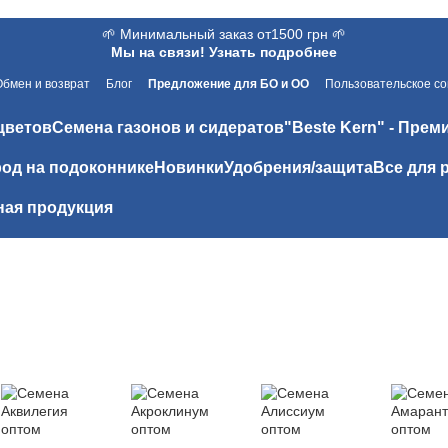
🌱 Минимальный заказ от1500 грн 🌱
Мы на связи! Узнать подробнее
Обмен и возврат
Блог
Предложение для БО и ОО
Пользовательское с
цветов
Семена газонов и сидератов
"Beste Kern" - Прем
од на подоконнике
Новинки
Удобрения/защита
Все для 
ая продукция