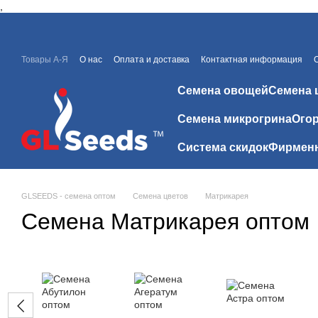
,
Перейти к основному контенту
Товары А-Я
О нас
Оплата и доставка
Контактная информация
Каталоги и прайсы
Скидки
Отзывы о магазине
Семена овощей
Семена 
Семена микрогрина
Огор
Система скидок
Фирменн
GLSEEDS - семена оптом
Семена цветов
Матрикарея
Семена Матрикарея оптом