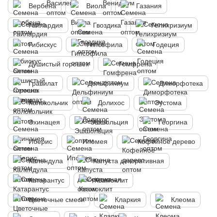
Вербена
Виола
Газания
Гайлардия
Гвоздика
Гелихризиум
Гибискус
Гипсофила
Годеция
Душистый горошек
Гомфрена
Гравилат
Дельфиниум
Диморфотека
Колокольчик
Долихос
Эустома
Эхинацея
Эшшольция
Георгина
Иберис
Ипомея
Кофейное дерево
Календула
Капуста декоративная
Катарантус
Квамоклит
Цветочные смеси
Кларкия
Клеома