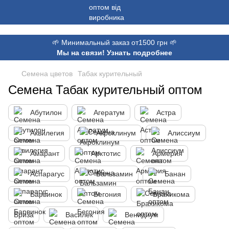
,
🌱 Минимальный заказ от1500 грн 🌱
Мы на связи! Узнать подробнее
Семена цветов
Табак курительный
Семена Табак курительный оптом
Абутилон
Агератум
Астра
Аквилегия
Акроклинум
Алиссиум
Амарант
Арктотис
Армерия
Аспарагус
Бальзамин
Банан
Барвинок
Бегония
Брахикома
Бриза
Василек
Венидиум