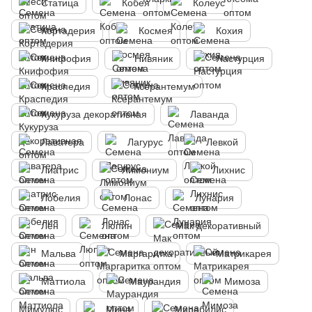
Статица
Кобея
Колеус
Кортадерия
Космея
Кохия
Книфофия
Нивяник
Настурция
Краспедия
Ксерантемум
Кукуруза декоративная
Лаванда
Лаватера
Лагурус
Левкой
Лиатрис
Лимониум
Лихнис
Лобелия
Лонас
Лунария
Лен
Люпин
Мак декоративный
Мальва
Маргаритка
Матрикарея
Маттиола
Маурандия
Мимоза
Мимулюс
Мина
Мирабилис