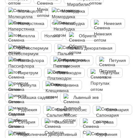
Молюцелла
Момордика
Наперстянка
Незабудка
Немезия
Нигелла
Нолана
Обриета
Остеоспермум
Пальма декоративная
Пассифлора
Пелларгония
Петуния
Пиретрум
Платикодон
Портулак
Примула
Клещевина
Ромашка садовая
Львиный зев
Рудбекия
Сальпиглоссис
Сапонария
Сетария
Скабиоза
Сон-трава
Подсолнечник декоративный
Сурфиния