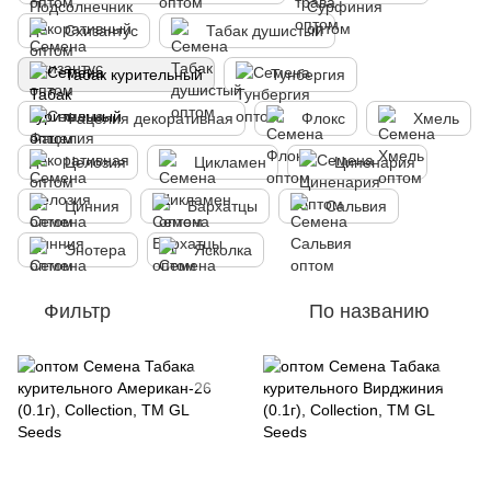
Схизантус
Табак душистый
Табак курительный
Тунбергия
Фацелия декоративная
Флокс
Хмель
Целозия
Цикламен
Циненария
Цинния
Бархатцы
Сальвия
Энотера
Ясколка
Фильтр
По названию