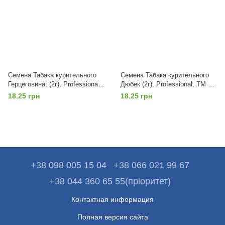
Семена Табака курительного
Семена Табака курительного
Герцеговина; (2г), Professional,
Дюбек (2г), Professional, TM GL
TM GL Seeds
Seeds
18.25 грн
18.25 грн
+38 098 005 15 04
+38 066 021 99 67
+38 044 360 65 55(пріоритет)
Контактная информация
Полная версия сайта