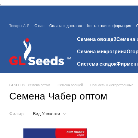
,
Перейти к основному контенту
Товары А-Я
О нас
Оплата и доставка
Контактная информация
Каталоги и прайсы
Скидки
Отзывы о магазине
Семена овощей
Семена 
Семена микрогрина
Огор
Система скидок
Фирменн
GLSEEDS - семена оптом
Семена овощей
Пряности и Лекарственные
Семена Чабер оптом
Фильтр
Вид Упаковки