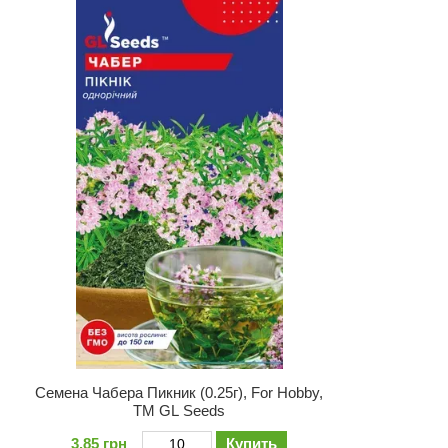
Семена Чабера Пикник (0.25г), For Hobby,
TM GL Seeds
3.85 грн
Купить