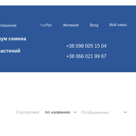
Мой заказ
Укр
Рус
Желания
Вход
оглашение
иум семена
+38 098 005 15 04
растений
+38 066 021 99 67
Сортировка:
по названию
Отображение: