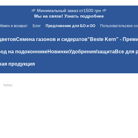
🌱 Минимальный заказ от1500 грн 🌱
Мы на связи! Узнать подробнее
Обмен и возврат
Блог
Предложение для БО и ОО
Пользовательское с
цветов
Семена газонов и сидератов
"Beste Kern" - Прем
од на подоконнике
Новинки
Удобрения/защита
Все для 
ая продукция
Чабер