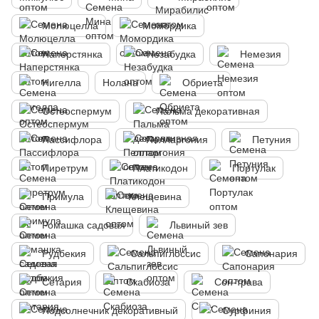
Молюцелла
Момордика
Наперстянка
Незабудка
Немезия
Нигелла
Нолана
Обриета
Остеоспермум
Пальма декоративная
Пассифлора
Пелларгония
Петуния
Пиретрум
Платикодон
Портулак
Примула
Клещевина
Ромашка садовая
Львиный зев
Рудбекия
Сальпиглоссис
Сапонария
Сетария
Скабиоза
Сон-трава
Подсолнечник декоративный
Сурфиния