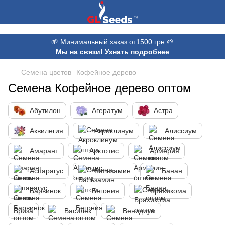
,
🌱 Минимальный заказ от1500 грн 🌱
Мы на связи! Узнать подробнее
Семена цветов
Кофейное дерево
Семена Кофейное дерево оптом
Абутилон
Агератум
Астра
Аквилегия
Акроклинум
Алиссиум
Амарант
Арктотис
Армерия
Аспарагус
Бальзамин
Банан
Барвинок
Бегония
Брахикома
Бриза
Василек
Венидиум