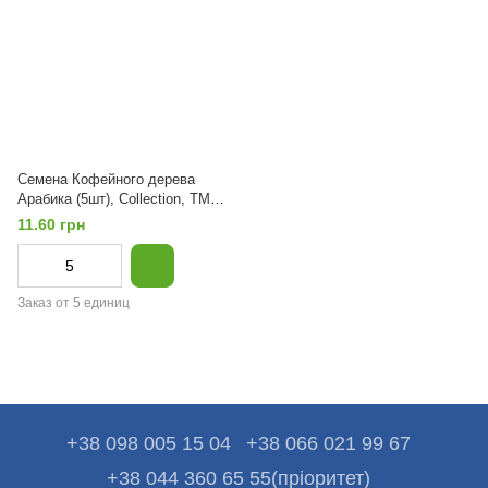
Семена Кофейного дерева
Арабика (5шт), Collection, TM
GL Seeds
11.60 грн
Заказ от 5 единиц
+38 098 005 15 04
+38 066 021 99 67
+38 044 360 65 55(пріоритет)