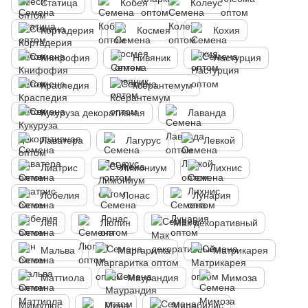
Статица
Кобея
Колеус
Кортадерия
Космея
Кохия
Книфофия
Нивяник
Настурция
Краспедия
Ксерантемум
Кукуруза декоративная
Лаванда
Лаватера
Лагурус
Левкой
Лиатрис
Лимониум
Лихнис
Лобелия
Лонас
Лунария
Лен
Люпин
Мак декоративный
Мальва
Маргаритка
Матрикарея
Маттиола
Маурандия
Мимоза
Мимулюс
Мина
Мирабилис