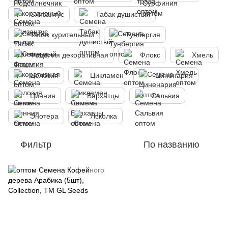
Схизантус
Табак душистый
Табак курительный
Тунбергия
Фацелия декоративная
Флокс
Хмель
Целозия
Цикламен
Циненария
Цинния
Бархатцы
Сальвия
Энотера
Ясколка
Фильтр
По названию