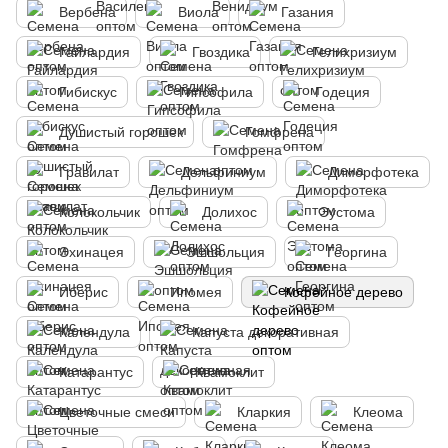
Вербена
Виола
Газания
Гайлардия
Гвоздика
Гелихризиум
Гибискус
Гипсофила
Годеция
Душистый горошек
Гомфрена
Гравилат
Дельфиниум
Диморфотека
Колокольчик
Долихос
Эустома
Эхинацея
Эшшольция
Георгина
Иберис
Ипомея
Кофейное дерево
Календула
Капуста декоративная
Катарантус
Квамоклит
Цветочные смеси
Кларкия
Клеома