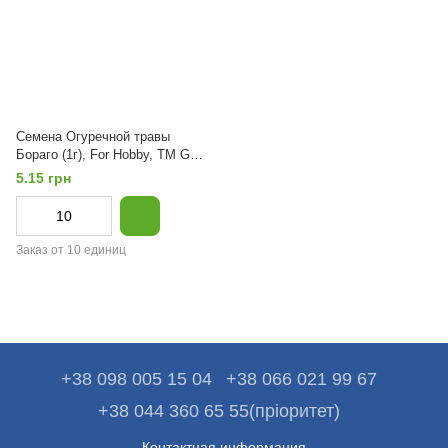
Семена Огуречной травы
Бораго (1г), For Hobby, TM GL
Seeds
5.15 грн
Заказ от 10 единиц
+38 098 005 15 04
+38 066 021 99 67
+38 044 360 65 55(пріоритет)
Контактная информация