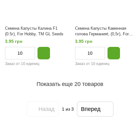
Семена Капусты Калина F1
Семена Капусты Каменная
(0.5г), For Hobby, TM GL Seeds
голова Германияt; (0,5г), For
Hobby, TM GL Seeds
3.95 грн
3.95 грн
Заказ от 10 единиц
Заказ от 10 единиц
Показать еще 20 товаров
Назад
Вперед
1
из 3