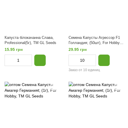
Капуста білокачанна Слава,
Семена Капусты Агрессор F1
Professional(5г), TM GL Seeds
Голландия; (50шт), For Hobby,
TM GL Seeds
15.95 грн
29.95 грн
Заказ от 10 единиц