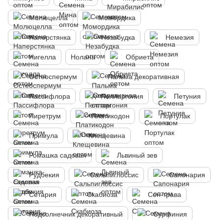
Молюцелла
Момордика
Наперстянка
Незабудка
Немезия
Нигелла
Нолана
Обриета
Остеоспермум
Пальма декоративная
Пассифлора
Пелларгония
Петуния
Пиретрум
Платикодон
Портулак
Примула
Клещевина
Ромашка садовая
Львиный зев
Рудбекия
Сальпиглоссис
Сапонария
Сетария
Скабиоза
Сон-трава
Подсолнечник декоративный
Сурфиния