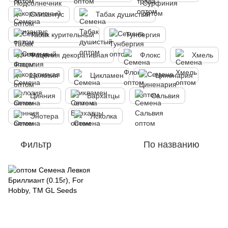
Схизантус
Табак душистый
Табак курительный
Тунбергия
Фацелия декоративная
Флокс
Хмель
Целозия
Цикламен
Циненария
Цинния
Бархатцы
Сальвия
Энотера
Ясколка
Фильтр
По названию