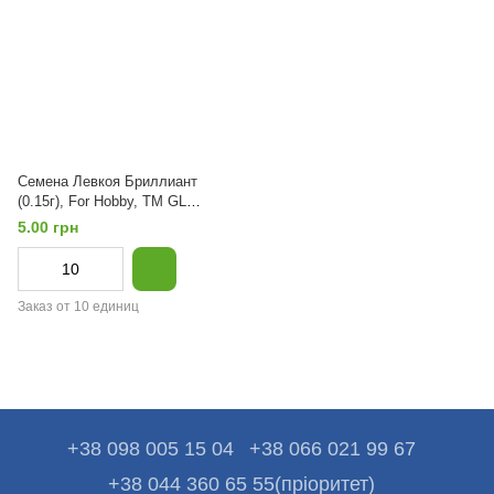
Семена Левкоя Бриллиант
(0.15г), For Hobby, TM GL
Seeds
5.00 грн
Заказ от 10 единиц
+38 098 005 15 04
+38 066 021 99 67
+38 044 360 65 55(пріоритет)