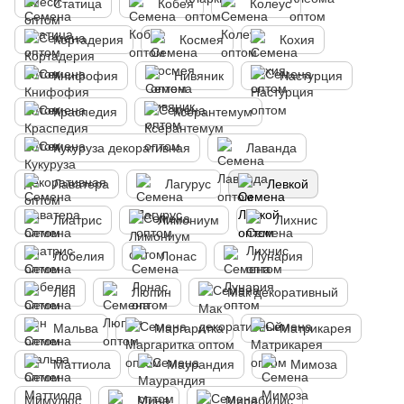
Статица
Кобея
Колеус
Кортадерия
Космея
Кохия
Книфофия
Нивяник
Настурция
Краспедия
Ксерантемум
Кукуруза декоративная
Лаванда
Лаватера
Лагурус
Левкой
Лиатрис
Лимониум
Лихнис
Лобелия
Лонас
Лунария
Лен
Люпин
Мак декоративный
Мальва
Маргаритка
Матрикарея
Маттиола
Маурандия
Мимоза
Мимулюс
Мина
Мирабилис