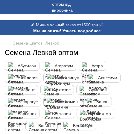
,
🌱 Минимальный заказ от1500 грн 🌱
Мы на связи! Узнать подробнее
Семена цветов
Левкой
Семена Левкой оптом
Абутилон
Агератум
Астра
Аквилегия
Акроклинум
Алиссиум
Амарант
Арктотис
Армерия
Аспарагус
Бальзамин
Банан
Барвинок
Бегония
Брахикома
Бриза
Василек
Венидиум