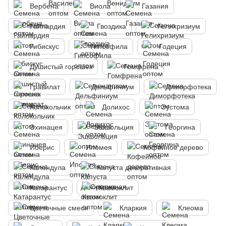
Вербена
Виола
Газания
Гайлардия
Гвоздика
Гелихризиум
Гибискус
Гипсофила
Годеция
Душистый горошек
Гомфрена
Гравилат
Дельфиниум
Диморфотека
Колокольчик
Долихос
Эустома
Эхинацея
Эшшольция
Георгина
Иберис
Ипомея
Кофейное дерево
Календула
Капуста декоративная
Катарантус
Квамоклит
Цветочные смеси
Кларкия
Клеома