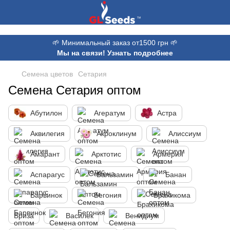
,
🌱 Минимальный заказ от1500 грн 🌱
Мы на связи! Узнать подробнее
Семена цветов
Сетария
Семена Сетария оптом
Абутилон
Агератум
Астра
Аквилегия
Акроклинум
Алиссиум
Амарант
Арктотис
Армерия
Аспарагус
Бальзамин
Банан
Барвинок
Бегония
Брахикома
Бриза
Василек
Венидиум