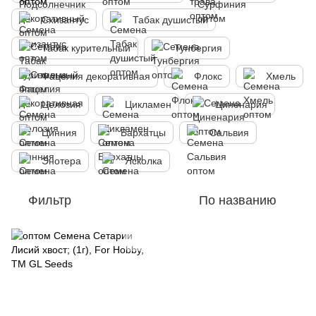
Схизантус
Табак душистый
Табак курительный
Тунбергия
Фацелия декоративная
Флокс
Хмель
Целозия
Цикламен
Циненария
Цинния
Бархатцы
Сальвия
Энотера
Ясколка
Фильтр
По названию