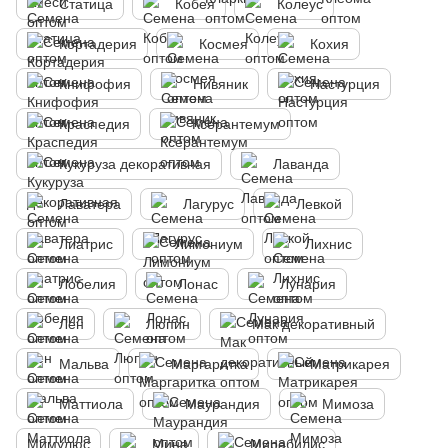
Статица
Кобея
Колеус
Кортадерия
Космея
Кохия
Книфофия
Нивяник
Настурция
Краспедия
Ксерантемум
Кукуруза декоративная
Лаванда
Лаватера
Лагурус
Левкой
Лиатрис
Лимониум
Лихнис
Лобелия
Лонас
Лунария
Лен
Люпин
Мак декоративный
Мальва
Маргаритка
Матрикарея
Маттиола
Маурандия
Мимоза
Мимулюс
Мина
Мирабилис