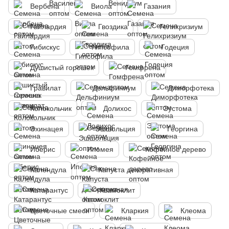
Вербена
Виола
Газания
Гайлардия
Гвоздика
Гелихризиум
Гибискус
Гипсофила
Годеция
Душистый горошек
Гомфрена
Гравилат
Дельфиниум
Диморфотека
Колокольчик
Долихос
Эустома
Эхинацея
Эшшольция
Георгина
Иберис
Ипомея
Кофейное дерево
Календула
Капуста декоративная
Катарантус
Квамоклит
Цветочные смеси
Кларкия
Клеома