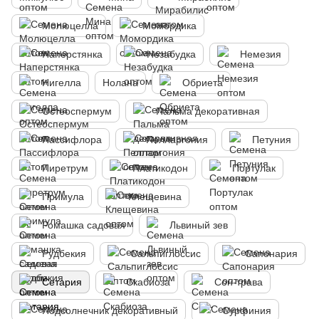
Молюцелла
Момордика
Наперстянка
Незабудка
Немезия
Нигелла
Нолана
Обриета
Остеоспермум
Пальма декоративная
Пассифлора
Пелларгония
Петуния
Пиретрум
Платикодон
Портулак
Примула
Клещевина
Ромашка садовая
Львиный зев
Рудбекия
Сальпиглоссис
Сапонария
Сетария
Скабиоза
Сон-трава
Подсолнечник декоративный
Сурфиния