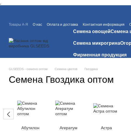
,
Перейти к основному контенту
Товары А-Я
О нас
Оплата и доставка
Контактная информация
Каталоги и прайсы
Скидки
Отзывы о магазине
Семена овощей
Семена 
Семена микрогрина
Огор
Фирменная продукция
GLSEEDS - семена оптом
Семена цветов
Гвоздика
Семена Гвоздика оптом
Абутилон
Агератум
Астра