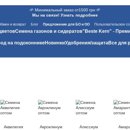
🌱 Минимальный заказ от1500 грн 🌱
Мы на связи! Узнать подробнее
Обмен и возврат
Блог
Предложение для БО и ОО
Пользовательское с
цветов
Семена газонов и сидератов
"Beste Kern" - Прем
од на подоконнике
Новинки
Удобрения/защита
Все для 
Аквилегия
Акроклинум
Алиссиум
Амар