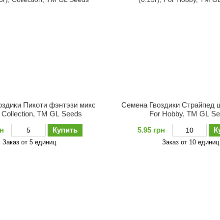
оздики Пикоти фэнтэзи микс
Семена Гвоздики Страйпед ша
, Collection, TM GL Seeds
For Hobby, TM GL S
рн
Купить
5.95 грн
К
Заказ от 5 единиц
Заказ от 10 единиц