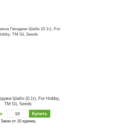
дики Шабо (0.1г), For Hobby,
TM GL Seeds
рн
Купить
Заказ от 10 единиц