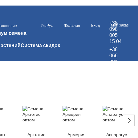
+38
Мой заказ
Укр
Рус
Желания
Вход
оглашение
098
иум семена
005
15 04
растений
Система скидок
+38
066
021
99 67
ант
Арктотис
Армерия
Аспарагус