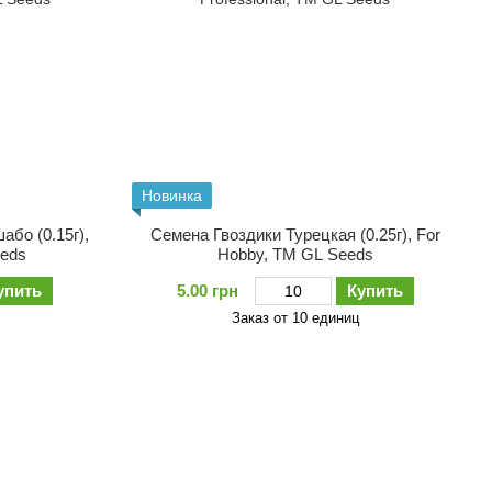
Новинка
бо (0.15г),
Семена Гвоздики Турецкая (0.25г), For
eeds
Hobby, TM GL Seeds
упить
5.00 грн
Купить
Заказ от 10 единиц