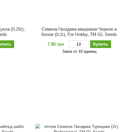
кла (0.25г),
Семена Гвоздики махровая Черное и
eeds
белое (0.1г), For Hobby, TM GL Seeds
упить
7.95 грн
Купить
Заказ от 10 единиц