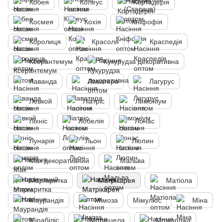
Кобея
Колеус
Кортадерія
Космея
Кохія
Кніфофія
Королиця
Красоля
Краспедія
Ксерантемум
Кукурудза декоративна
Лаванда
Лаватера
Лагурус
Левкой
Ліатріс
Лимоніум
Ліхніс
Лобелія
Лонас
Лунарія
Льон
Люпин
Мак декоративний
Мальва
Маргаритка
Матрікарея
Матіола
Маурандія
Мімоза
Мімулюс
Міна
Мірабіліс
Молюцела
Момордіка