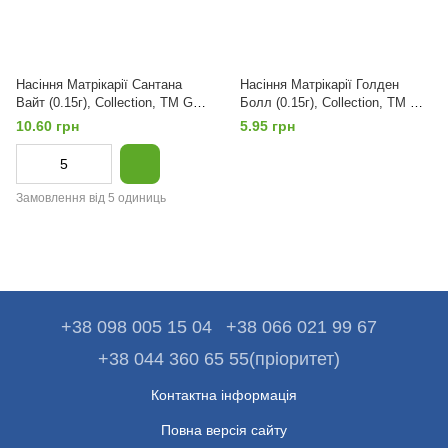
Насіння Матрікарії Сантана
Насіння Матрікарії Голден
Вайт (0.15г), Collection, TM GL
Болл (0.15г), Collection, TM GL
Seeds
Seeds
10.60 грн
5.95 грн
Замовлення від 5 одиниць
+38 098 005 15 04
+38 066 021 99 67
+38 044 360 65 55(пріоритет)
Контактна інформація
Повна версія сайту