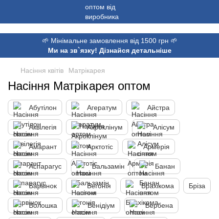
,
🌱 Мінімальне замовлення від 1500 грн 🌱
Ми на зв`язку! Дізнайся детальніше
Насіння квітів
Матрікарея
Насіння Матрікарея оптом
Абутілон
Агератум
Айстра
Аквілегія
Акроклінум
Алісум
Амарант
Арктотіс
Армерія
Аспарагус
Бальзамін
Банан
Барвінок
Бегонія
Брахікома
Бріза
Волошка
Венідіум
Вербена