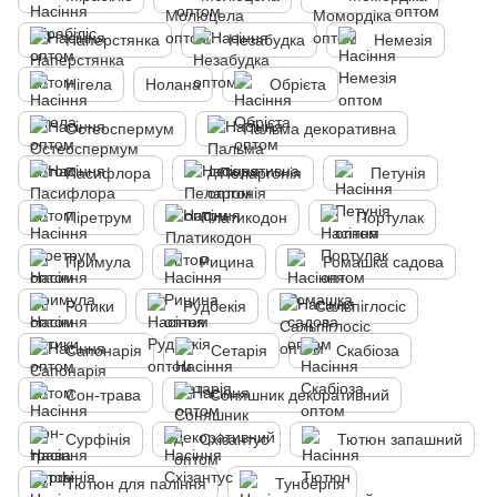
Наперстянка
Незабудка
Немезія
Нігела
Нолана
Обрієта
Остеоспермум
Пальма декоративна
Пасифлора
Пеларгонія
Петунія
Піретрум
Платикодон
Портулак
Примула
Рицина
Ромашка садова
Ротики
Рудбекія
Сальпіглосіс
Сапонарія
Сетарія
Скабіоза
Сон-трава
Соняшник декоративний
Сурфінія
Схізантус
Тютюн запашний
Тютюн для паління
Тунбергія