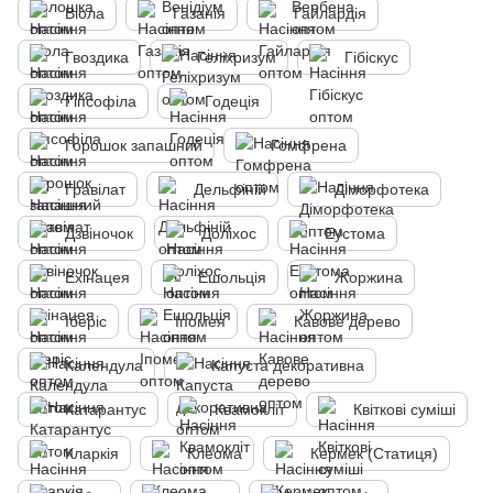
Віола
Газанія
Гайлардія
Гвоздика
Геліхризум
Гібіскус
Гіпсофіла
Годеція
Горошок запашний
Гомфрена
Гравілат
Дельфіній
Діморфотека
Дзвіночок
Доліхос
Еустома
Ехінацея
Ешольція
Жоржина
Іберіс
Іпомея
Кавове дерево
Календула
Капуста декоративна
Катарантус
Квамокліт
Квіткові суміші
Кларкія
Клеома
Кермек (Статиця)