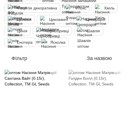
Фацелія декоративна
Флокс
Хміль
Целозія
Цикламен
Цинерарія
Цинія
Чорнобривці
Шавлія
Енотера
Ясколка
Фільтр
За назвою