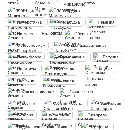
Молюцелла
Момордика
Наперстянка
Незабудка
Немезия
Нигелла
Нолана
Обриета
Остеоспермум
Пальма декоративная
Пассифлора
Пелларгония
Петуния
Пиретрум
Платикодон
Портулак
Примула
Клещевина
Ромашка садовая
Львиный зев
Рудбекия
Сальпиглоссис
Сапонария
Сетария
Скабиоза
Сон-трава
Подсолнечник декоративный
Сурфиния