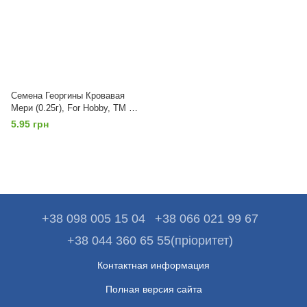
Семена Георгины Кровавая
Мери (0.25г), For Hobby, TM GL
Seeds
5.95 грн
+38 098 005 15 04
+38 066 021 99 67
+38 044 360 65 55(пріоритет)
Контактная информация
Полная версия сайта