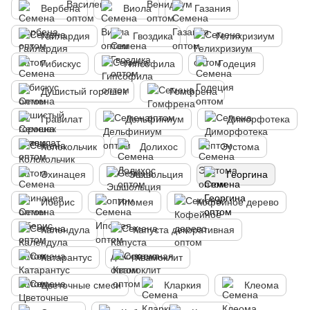
Вербена
Виола
Газания
Гайлардия
Гвоздика
Гелихризиум
Гибискус
Гипсофила
Годеция
Душистый горошек
Гомфрена
Гравилат
Дельфиниум
Диморфотека
Колокольчик
Долихос
Эустома
Эхинацея
Эшшольция
Георгина
Иберис
Ипомея
Кофейное дерево
Календула
Капуста декоративная
Катарантус
Квамоклит
Цветочные смеси
Кларкия
Клеома