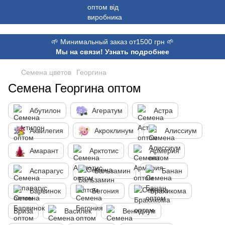
,
🌱 Минимальный заказ от1500 грн 🌱
Мы на связи! Узнать подробнее
Семена цветов
Георгина
Семена Георгина оптом
Абутилон
Агератум
Астра
Аквилегия
Акроклинум
Алиссиум
Амарант
Арктотис
Армерия
Аспарагус
Бальзамин
Банан
Барвинок
Бегония
Брахикома
Бриза
Василек
Венидиум