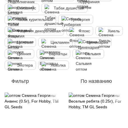
Схизантус
Табак душистый
Табак курительный
Тунбергия
Фацелия декоративная
Флокс
Хмель
Целозия
Цикламен
Циненария
Цинния
Бархатцы
Сальвия
Энотера
Ясколка
Фильтр
По названию