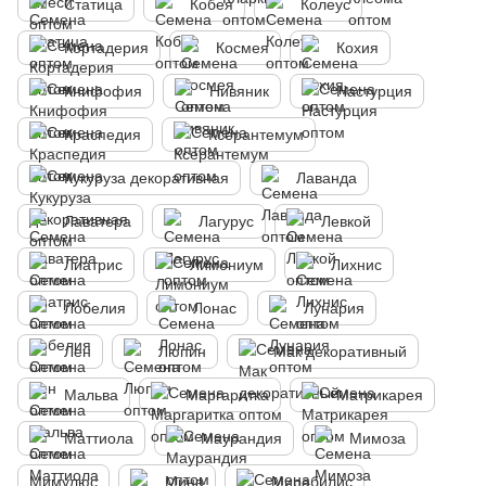
Статица
Кобея
Колеус
Кортадерия
Космея
Кохия
Книфофия
Нивяник
Настурция
Краспедия
Ксерантемум
Кукуруза декоративная
Лаванда
Лаватера
Лагурус
Левкой
Лиатрис
Лимониум
Лихнис
Лобелия
Лонас
Лунария
Лен
Люпин
Мак декоративный
Мальва
Маргаритка
Матрикарея
Маттиола
Маурандия
Мимоза
Мимулюс
Мина
Мирабилис