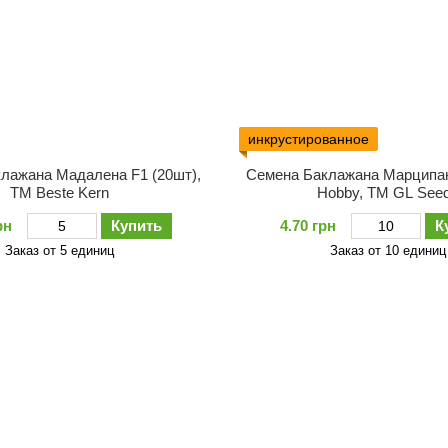
инкрустированное
лажана Мадалена F1 (20шт),
Семена Баклажана Марципан 
ТМ Bestе Kern
Hobby, TM GL See
рн
Купить
4.70 грн
К
Заказ от 5 единиц
Заказ от 10 единиц