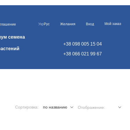
Мой заказ
Укр
Рус
Желания
Вход
оглашение
иум семена
+38 098 005 15 04
растений
+38 066 021 99 67
Сортировка:
по названию
Отображение: