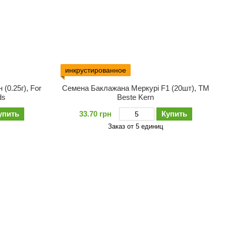
инкрустированное
(0.25г), For
Семена Баклажана Меркурі F1 (20шт), ТМ
ds
Bestе Kern
упить
33.70 грн
Купить
Заказ от 5 единиц