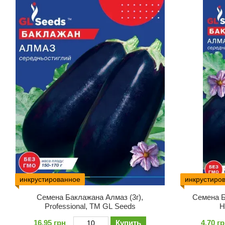
инкрустированное
инкрустиро
Семена Баклажана Алмаз (3г),
Семена Б
Professional, TM GL Seeds
H
16.95 грн
Купить
4.70 г