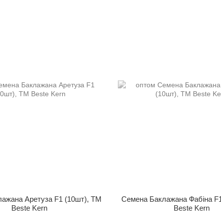
ажана Аретуза F1 (10шт), ТМ
Семена Баклажана Фабіна F1
Bestе Kern
Bestе Kern