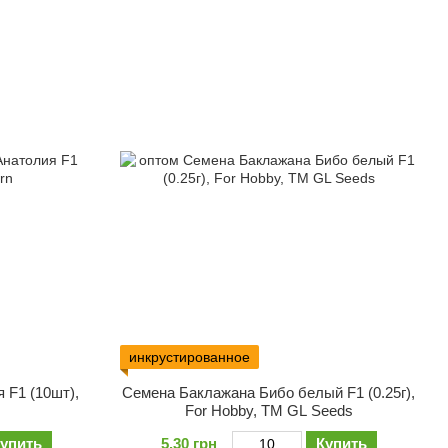
инкрустированное
 F1 (10шт),
Семена Баклажана Бибо белый F1 (0.25г),
For Hobby, TM GL Seeds
упить
5.30 грн
Купить