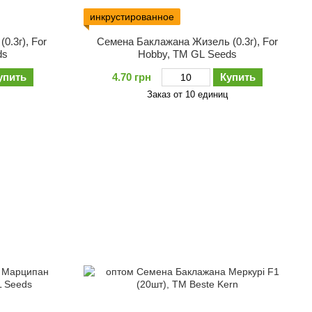
инкрустированное
0.3г), For
Семена Баклажана Жизель (0.3г), For
ds
Hobby, TM GL Seeds
упить
4.70 грн
Купить
Заказ от 10 единиц