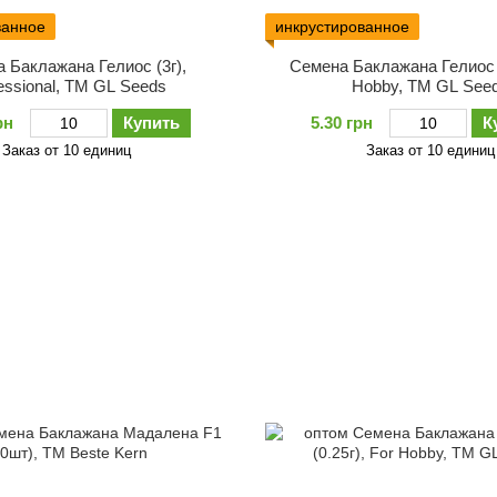
ванное
инкрустированное
 Баклажана Гелиос (3г),
Семена Баклажана Гелиос (
essional, TM GL Seeds
Hobby, TM GL See
рн
Купить
5.30 грн
К
Заказ от 10 единиц
Заказ от 10 единиц