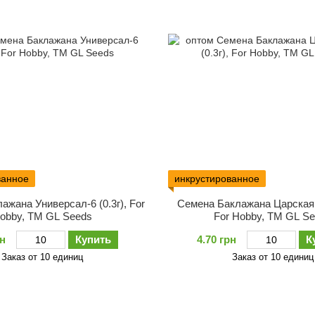
ванное
инкрустированное
ажана Универсал-6 (0.3г), For
Семена Баклажана Царская и
obby, TM GL Seeds
For Hobby, TM GL S
рн
Купить
4.70 грн
К
Заказ от 10 единиц
Заказ от 10 единиц