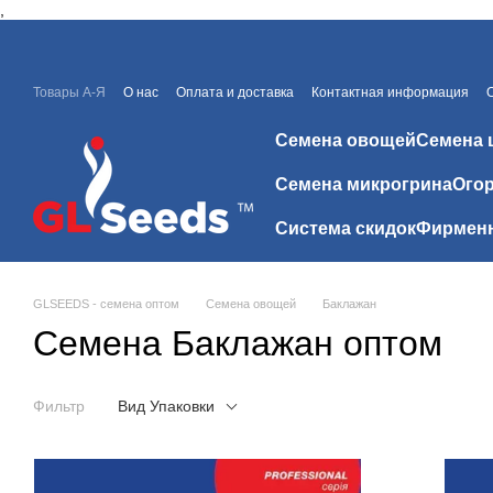
,
Перейти к основному контенту
Товары А-Я
О нас
Оплата и доставка
Контактная информация
Каталоги и прайсы
Скидки
Отзывы о магазине
Семена овощей
Семена 
Семена микрогрина
Огор
Система скидок
Фирменн
GLSEEDS - семена оптом
Семена овощей
Баклажан
Семена Баклажан оптом
Фильтр
Вид Упаковки