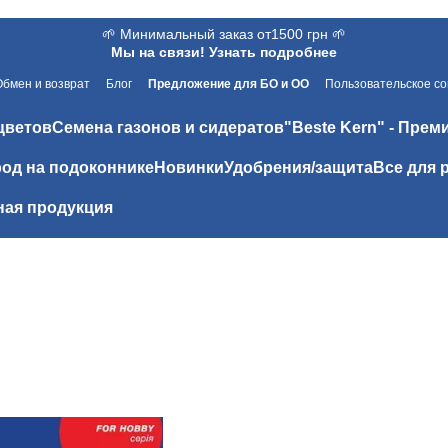
🌱 Минимальный заказ от1500 грн 🌱
Мы на связи! Узнать подробнее
Обмен и возврат
Блог
Предложение для БО и ОО
Пользовательское с
цветов
Семена газонов и сидератов
"Beste Kern" - Прем
од на подоконнике
Новинки
Удобрения/защита
Все для 
ая продукция