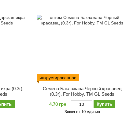
инкрустированное
кра (0.3г),
Семена Баклажана Черный красавец
eeds
(0.3г), For Hobby, TM GL Seeds
упить
4.70 грн
Купить
Заказ от 10 единиц