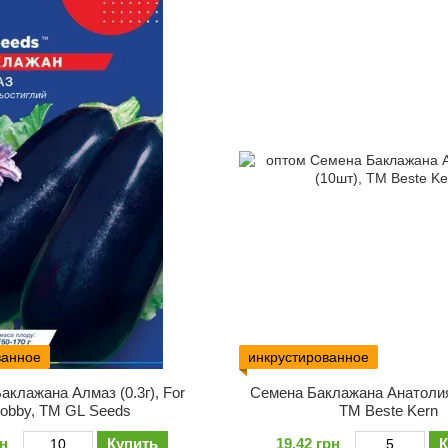
ванное
инкрустированное
аклажана Алмаз (0.3г), For
Семена Баклажана Анатолия
obby, TM GL Seeds
ТМ Bestе Kern
рн
Купить
19.42 грн
К