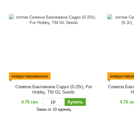
инкрустированное
инкрустиро
Семена Баклажана Садко (0.25г), For
Семена Бакл
Hobby, TM GL Seeds
H
4.70 грн
Купить
4.70 г
Заказ от 10 единиц