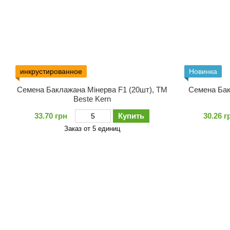
инкрустированное
Новинка
Семена Баклажана Мінерва F1 (20шт), ТМ
Семена Бак
Bestе Kern
33.70 грн
Купить
30.26 г
Заказ от 5 единиц