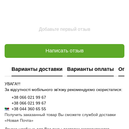
Добавьте первый отзыв
Написать отзыв
Варианты доставки
Варианты оплаты
Опл
УВАГА!!!
За відсутності мобільного зв'язку рекомендуємо скористатися:
+38 066 021 99 67
+38 066 021 99 67
+38 044 360 65 55
Получить заказанный товар Вы сможете службой доставки
«Новая Почта»
Другие удобные для Вас виды доставки оговариваются