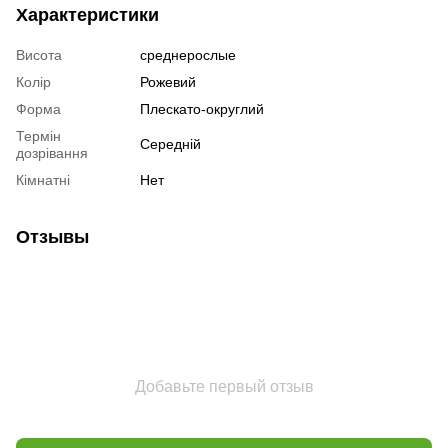
Характеристики
Висота
среднерослые
Колір
Рожевий
Форма
Плескато-округлий
Термін
Середній
дозрівання
Кімнатні
Нет
Отзывы
Добавьте первый отзыв