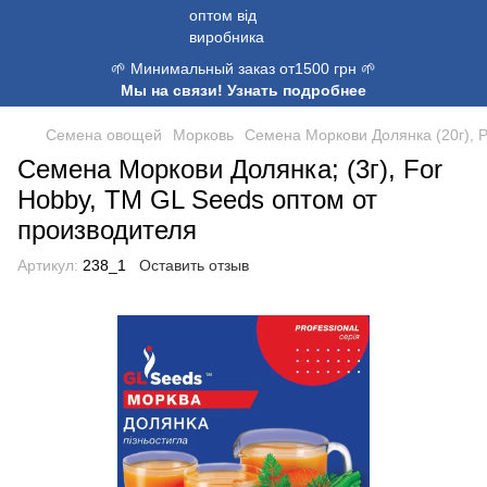
🌱 Минимальный заказ от1500 грн 🌱
Мы на связи! Узнать подробнее
Семена овощей
Морковь
Семена Моркови Долянка (20г), P
Семена Моркови Долянка; (3г), For
Hobby, TM GL Seeds оптом от
производителя
Артикул:
238_1
Оставить отзыв