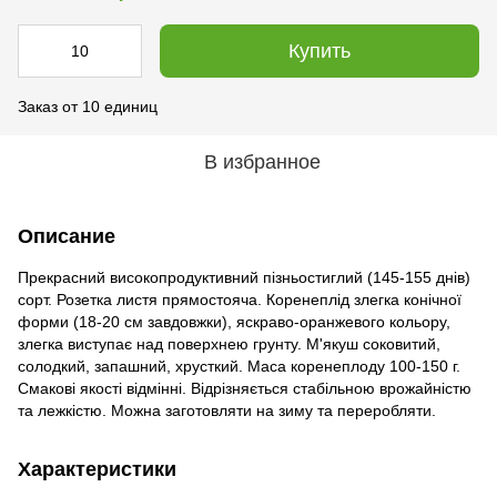
Купить
Заказ от 10 единиц
В избранное
Описание
Прекрасний високопродуктивний пізньостиглий (145-155 днів)
сорт. Розетка листя прямостояча. Коренеплід злегка конічної
форми (18-20 см завдовжки), яскраво-оранжевого кольору,
злегка виступає над поверхнею грунту. М'якуш соковитий,
солодкий, запашний, хрусткий. Маса коренеплоду 100-150 г.
Смакові якості відмінні. Відрізняється стабільною врожайністю
та лежкістю. Можна заготовляти на зиму та переробляти.
Характеристики