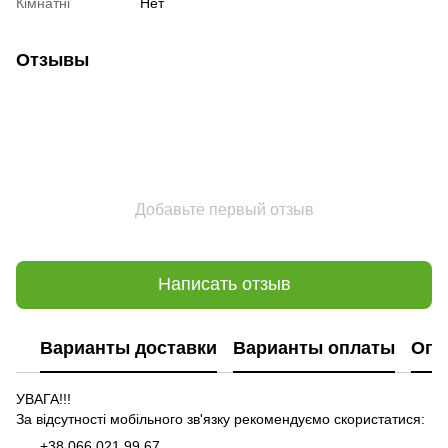
Кімнатні
Нет
Отзывы
Добавьте первый отзыв
Написать отзыв
Варианты доставки
Варианты оплаты
Опл
УВАГА!!!
За відсутності мобільного зв'язку рекомендуємо скористатися:
+38 066 021 99 67