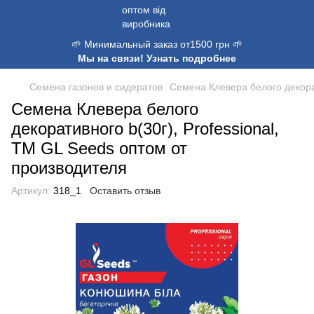
🌱 Минимальный заказ от1500 грн 🌱
Мы на связи! Узнать подробнее
Семена газонов и сидератов
Семена Клевера белого декорат
Семена Клевера белого
декоративного b(30г), Professional,
TM GL Seeds оптом от
производителя
Артикул:
318_1
Оставить отзыв