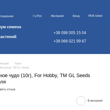
Мой заказ
Укр
Рус
Желания
Вход
оглашение
иум семена
+38 098 005 15 04
растений
+38 066 021 99 67
овощей
Горох
fessional, TM GL Seeds
е чудо (10г), For Hobby, TM GL Seeds
еля
вить отзыв
В желания