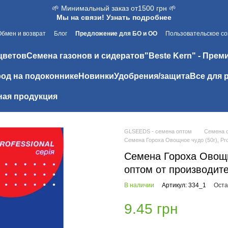
🌱 Минимальный заказ от1500 грн 🌱
Мы на связи! Узнать подробнее
Обмен и возврат
Блог
Предложение для БО и ОО
Пользовательское с
цветов
Семена газонов и сидератов
"Beste Kern" - Прем
од на подоконнике
Новинки
Удобрения/защита
Все для 
ая продукция
GLSEEDS - семена оптом
Семена 
Семена Гороха Овощное чудо (50г), Pro
Семена Гороха Овощно
оптом от производит
В наличии
Артикул: 334_1
Оста
9.45 грн