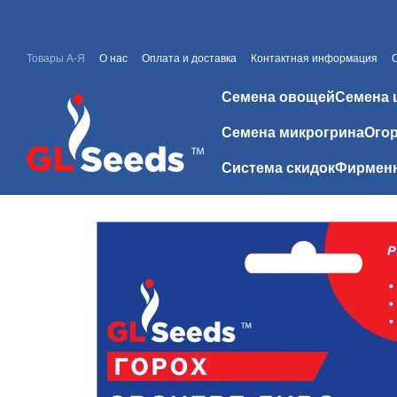
Перейти к основному контенту
Товары А-Я
О нас
Оплата и доставка
Контактная информация
Каталоги и прайсы
Скидки
Отзывы о магазине
Семена овощей
Семена 
Семена микрогрина
Огор
Система скидок
Фирменн