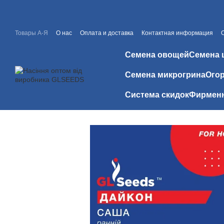
Перейти к основному контенту
Товары А-Я
О нас
Оплата и доставка
Контактная информация
Каталоги и прайсы
Скидки
Отзывы о магазине
Семена овощей
Семена 
Семена микрогрина
Огор
Система скидок
Фирменн