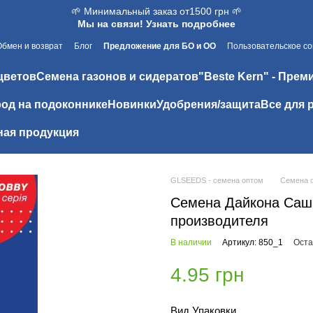
🌱 Минимальный заказ от1500 грн 🌱
Мы на связи! Узнать подробнее
Обмен и возврат
Блог
Предложение для БО и ОО
Пользовательское с
цветов
Семена газонов и сидератов
"Beste Kern" - Прем
од на подоконнике
Новинки
Удобрения/защита
Все для 
ая продукция
GLSEEDS - семена оптом
Семена 
Семена Дайкона Саша 
производителя
В наличии
Артикул: 850_1
Оста
4.95 грн
Вид Упаковки