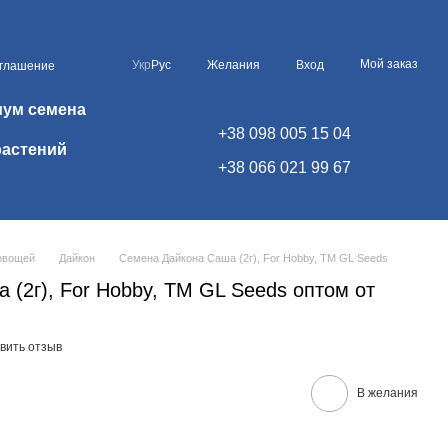
Мой заказ
Укр
Рус
Желания
Вход
оглашение
иум семена
+38 098 005 15 04
растений
+38 066 021 99 67
овощей
Дайкон
Семена Дайкона Саша (2г), For Hobby, TM GL Seeds
(2г), For Hobby, TM GL Seeds оптом от
вить отзыв
В желания