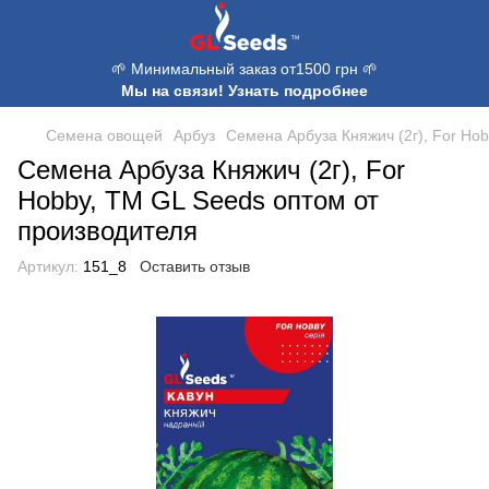
🌱 Минимальный заказ от1500 грн 🌱
Мы на связи! Узнать подробнее
Семена овощей
Арбуз
Семена Арбуза Княжич (2г), For Ho
Семена Арбуза Княжич (2г), For
Hobby, TM GL Seeds оптом от
производителя
Артикул:
151_8
Оставить отзыв