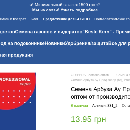
🌱 Минимальный заказ от1500 грн 🌱
Мы на связи! Узнать подробнее
Обмен и возврат
Блог
Предложение для БО и ОО
Пользовательское с
цветов
Семена газонов и сидератов
"Beste Kern" - Прем
од на подоконнике
Новинки
Удобрения/защита
Все для 
ая продукция
GLSEEDS - семена оптом
Семена 
Семена Арбуза Ау Продюссер (5г), Prof
Семена Арбуза Ау Про
оптом от производит
В наличии
Артикул: 831_2
Оста
13.95 грн