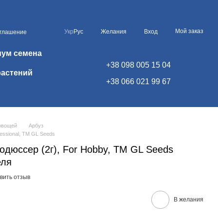
Мой заказ
Укр
Рус
Желания
Вход
оглашение
иум семена
+38 098 005 15 04
растений
+38 066 021 99 67
овощей
Арбуз
essional, TM GL Seeds
дюссер (2г), For Hobby, TM GL Seeds
еля
вить отзыв
В желания