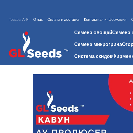
Перейти к основному контенту
Товары А-Я
О нас
Оплата и доставка
Контактная информация
Каталоги и прайсы
Скидки
Отзывы о магазине
Семена овощей
Семена 
Семена микрогрина
Огор
Система скидок
Фирменн