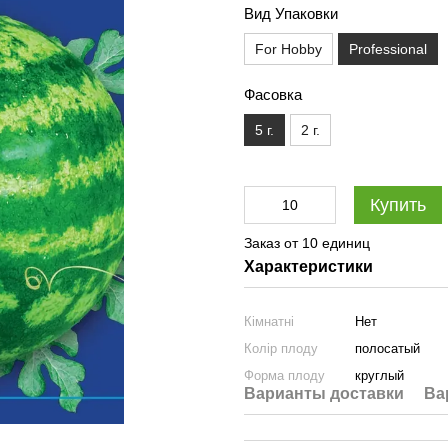
Вид Упаковки
For Hobby
Professional
Фасовка
5 г.
2 г.
Купить
Заказ от 10 единиц
Характеристики
Кімнатні
Нет
Колір плоду
полосатый
Форма плоду
круглый
Варианты доставки
Ва