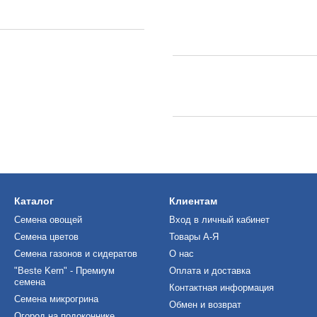
Каталог
Клиентам
Семена овощей
Вход в личный кабинет
Семена цветов
Товары А-Я
Семена газонов и сидератов
О нас
"Beste Kern" - Премиум
Оплата и доставка
семена
Контактная информация
Семена микрогрина
Обмен и возврат
Огород на подоконнике