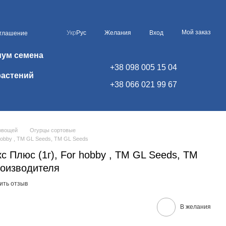
Мой заказ
Укр
Рус
Желания
Вход
оглашение
иум семена
+38 098 005 15 04
растений
+38 066 021 99 67
овощей
Огурцы сортовые
hobby , TM GL Seeds, TM GL Seeds
 Плюс (1г), For hobby , TM GL Seeds, TM
роизводителя
ить отзыв
В желания