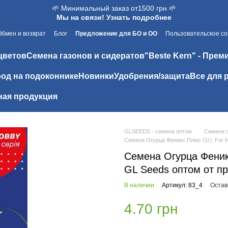
🌱 Минимальный заказ от1500 грн 🌱
Мы на связи! Узнать подробнее
Обмен и возврат
Блог
Предложение для БО и ОО
Пользовательское с
цветов
Семена газонов и сидератов
"Beste Kern" - Прем
од на подоконнике
Новинки
Удобрения/защита
Все для 
ая продукция
GLSEEDS - семена оптом
Семена 
Семена Огурца Феникс Плюс (1г), For 
Семена Огурца Феникс
GL Seeds оптом от п
В наличии
Артикул: 83_4
Остав
4.70 грн