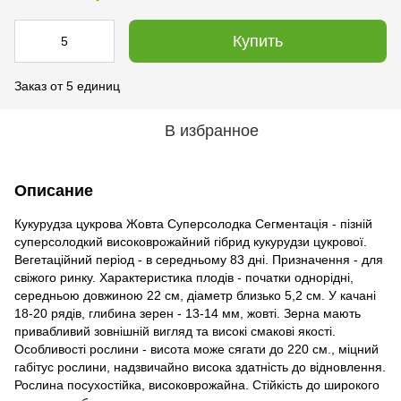
Купить
Заказ от 5 единиц
В избранное
Описание
Кукурудза цукрова Жовта Суперсолодка Сегментація - пізній
суперсолодкий високоврожайний гібрид кукурудзи цукрової.
Вегетаційний період - в середньому 83 дні. Призначення - для
свіжого ринку. Характеристика плодів - початки однорідні,
середньою довжиною 22 см, діаметр близько 5,2 см. У качані
18-20 рядів, глибина зерен - 13-14 мм, жовті. Зерна мають
привабливий зовнішній вигляд та високі смакові якості.
Особливості рослини - висота може сягати до 220 см., міцний
габітус рослини, надзвичайно висока здатність до відновлення.
Рослина посухостійка, високоврожайна. Стійкість до широкого