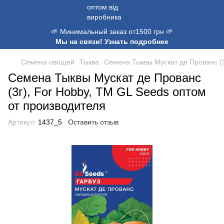
🌱 Минимальный заказ от1500 грн 🌱
Мы на связи! Узнать подробнее
Семена овощей
Тыква
Семена Тыквы Мускат де Прованс (3
Семена Тыквы Мускат де Прованс
(3г), For Hobby, TM GL Seeds оптом
от производителя
Артикул:
1437_5
Оставить отзыв