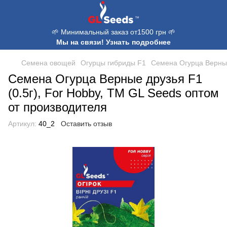
🌱 Минимальный заказ от1500 грн 🌱
Мы на связи! Узнать подробнее
Семена овощей
Огурцы гибриды F1
Семена Огурца Верные 
Семена Огурца Верные друзья F1
(0.5г), For Hobby, TM GL Seeds оптом
от производителя
Артикул:
40_2
Оставить отзыв