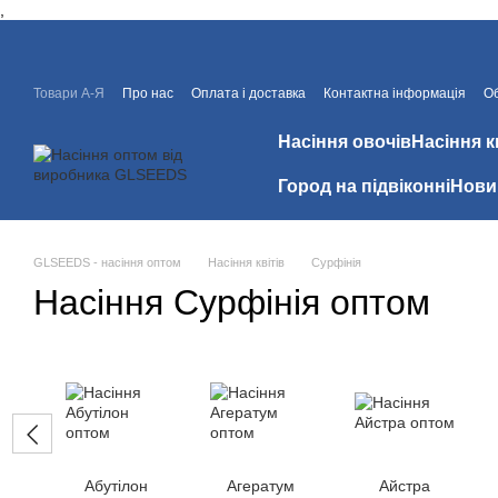
,
Перейти до основного контенту
Товари А-Я
Про нас
Оплата і доставка
Контактна інформація
Об
Знижки
Відгуки про магазин
Насіння овочів
Насіння к
Город на підвіконні
Нови
GLSEEDS - насіння оптом
Насіння квітів
Сурфінія
Насіння Сурфінія оптом
Абутілон
Агератум
Айстра