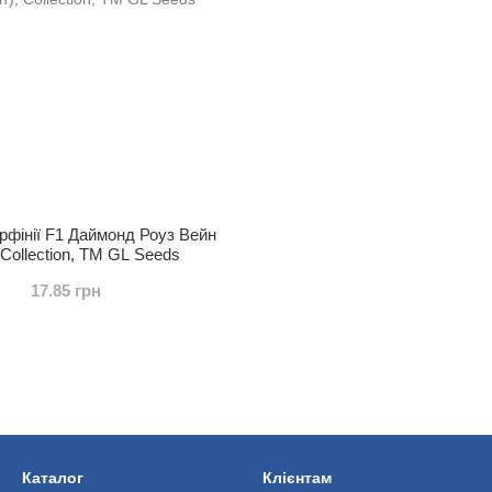
рфiнiї F1 Даймонд Роуз Вейн
 Collection, TM GL Seeds
17.85 грн
Каталог
Клієнтам