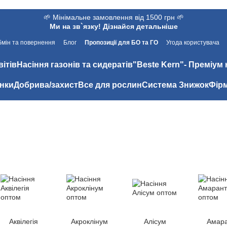
🌱 Мінімальне замовлення від 1500 грн 🌱
Ми на зв`язку! Дізнайся детальніше
мін та повернення
Блог
Пропозиції для БО та ГО
Угода користувача
вітів
Насіння газонів та сидератів
"Beste Kern"- Преміум 
нки
Добрива/захист
Все для рослин
Система Знижок
Фірм
Аквілегія
Акроклінум
Алісум
Амар