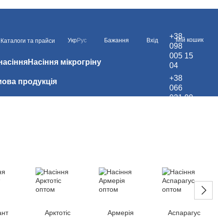
+38
Мій кошик
Укр
Рус
Бажання
Вхід
Каталоги та прайси
098
005 15
насіння
Насіння мікрогріну
04
+38
ова продукція
066
021 99
67
ант
Арктотіс
Армерія
Аспарагус