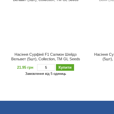
Насіння Сурфiнiї F1 Салмон Шейдз
Насіння Су
Вельвет (5шт), Collection, TM GL Seeds
(5шт),
21.95 грн
Купити
Замовлення від 5 одиниць