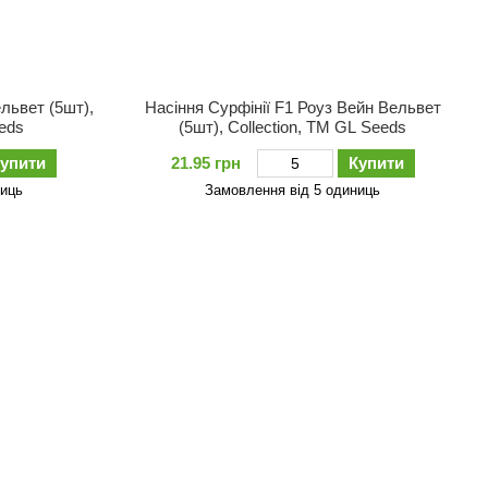
львет (5шт),
Насіння Сурфiнiї F1 Роуз Вейн Вельвет
eeds
(5шт), Collection, TM GL Seeds
упити
21.95 грн
Купити
ниць
Замовлення від 5 одиниць