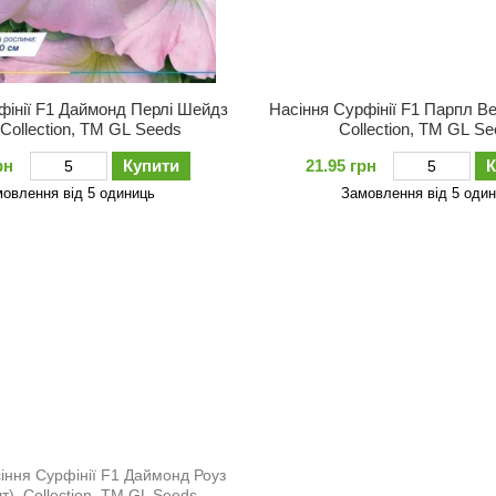
фiнiї F1 Даймонд Перлi Шейдз
Насіння Сурфiнiї F1 Парпл Ве
 Collection, TM GL Seeds
Collection, TM GL S
рн
Купити
21.95 грн
К
овлення від 5 одиниць
Замовлення від 5 оди