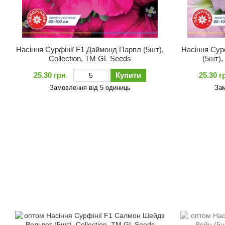
Насіння Сурфiнiї F1 Даймонд Парпл (5шт),
Насіння Сур
Collection, TM GL Seeds
(5шт),
25.30 грн
Купити
25.30 г
Замовлення від 5 одиниць
Зам