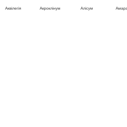
Аквілегія
Акроклінум
Алісум
Амар