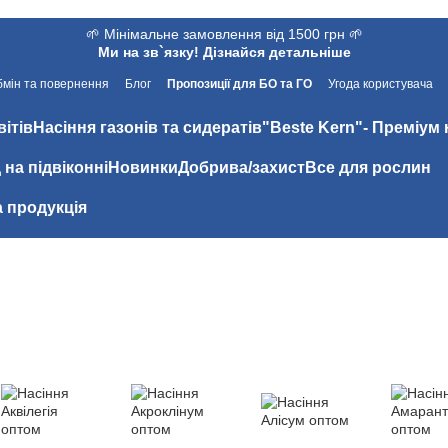
🌱 Мінімальне замовлення від 1500 грн 🌱
Ми на зв`язку! Дізнайся детальніше
мін та повернення
Блог
Пропозиції для БО та ГО
Угода користувача
вітів
Насіння газонів та сидератів
"Beste Kern"- Преміум 
 на підвіконні
Новинки
Добрива/захист
Все для рослин
 продукція