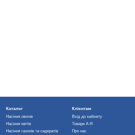
Каталог
Клієнтам
Насіння овочів
Вхід до кабінету
Насіння квітів
Товари А-Я
Насіння газонів та сидератів
Про нас