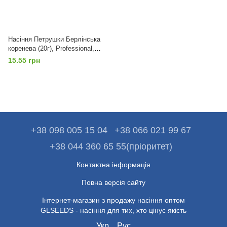
Насіння Петрушки Берлiнська
коренева (20г), Professional,
TM GL Seeds
15.55 грн
+38 098 005 15 04
+38 066 021 99 67
+38 044 360 65 55(пріоритет)
Контактна інформація
Повна версія сайту
Інтернет-магазин з продажу насіння оптом
GLSEEDS - насіння для тих, хто цінує якість
Укр
Рус