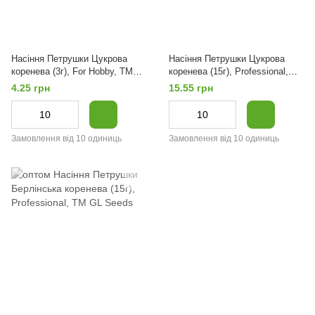
Насіння Петрушки Цукрова
Насіння Петрушки Цукрова
коренева (3г), For Hobby, TM
коренева (15г), Professional,
GL Seeds
TM GL Seeds
4.25 грн
15.55 грн
Замовлення від 10 одиниць
Замовлення від 10 одиниць