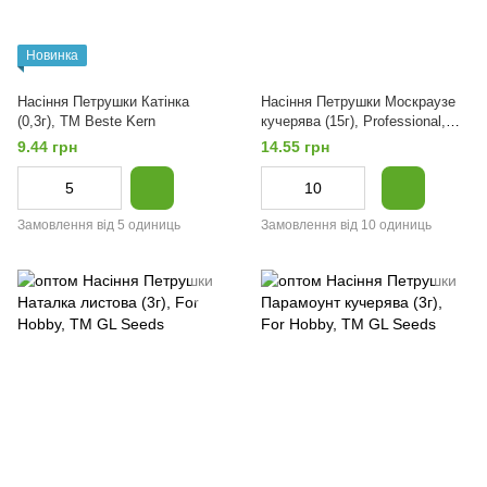
Новинка
Насіння Петрушки Катінка
Насіння Петрушки Москраузе
(0,3г), ТМ Bestе Kern
кучерява (15г), Professional,
TM GL Seeds
9.44 грн
14.55 грн
Замовлення від 5 одиниць
Замовлення від 10 одиниць