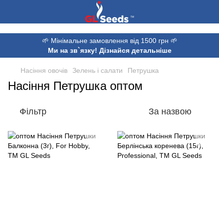
,
🌱 Мінімальне замовлення від 1500 грн 🌱
Ми на зв`язку! Дізнайся детальніше
Насіння овочів
Зелень і салати
Петрушка
Насіння Петрушка оптом
Фільтр
За назвою