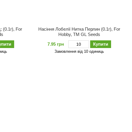
 (0.1г), For
Насіння Лобелiї Нитка Перлин (0.1г), For
ds
Hobby, TM GL Seeds
упити
7.95 грн
Купити
ниць
Замовлення від 10 одиниць