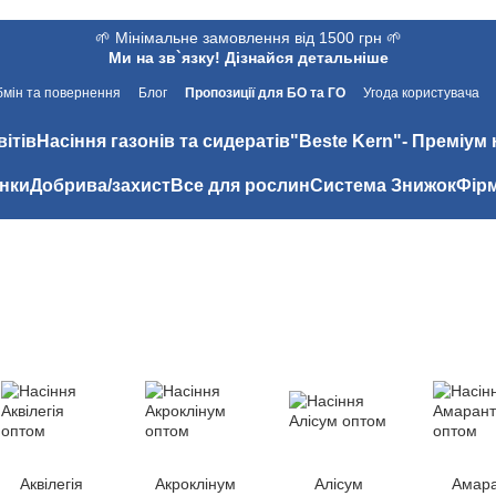
🌱 Мінімальне замовлення від 1500 грн 🌱
Ми на зв`язку! Дізнайся детальніше
мін та повернення
Блог
Пропозиції для БО та ГО
Угода користувача
вітів
Насіння газонів та сидератів
"Beste Kern"- Преміум 
нки
Добрива/захист
Все для рослин
Система Знижок
Фірм
Аквілегія
Акроклінум
Алісум
Амар