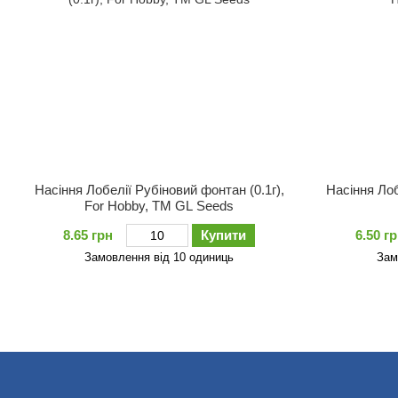
Насіння Лобелiї Рубiновий фонтан (0.1г),
Насіння Лоб
For Hobby, TM GL Seeds
8.65 грн
Купити
6.50 г
Замовлення від 10 одиниць
Зам