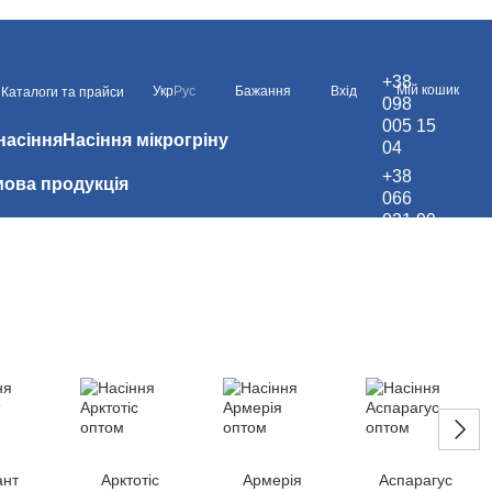
+38
Мій кошик
Укр
Рус
Бажання
Вхід
Каталоги та прайси
098
005 15
насіння
Насіння мікрогріну
04
+38
ова продукція
066
021 99
67
ант
Арктотіс
Армерія
Аспарагус