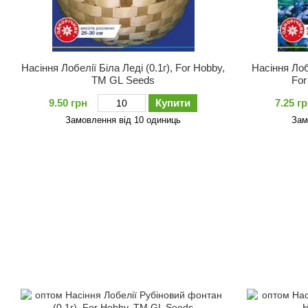
Насіння Лобелiї Бiла Ледi (0.1г), For Hobby,
Насіння Лоб
TM GL Seeds
For
9.50 грн
Купити
7.25 г
Замовлення від 10 одиниць
Зам