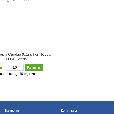
елiї Сапфiр (0.1г), For Hobby,
TM GL Seeds
рн
Купити
овлення від 10 одиниць
Каталог
Клієнтам