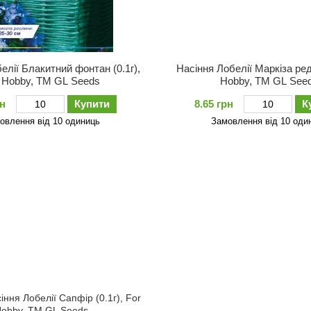
елiї Блакитний фонтан (0.1г),
Насіння Лобелiї Маркiза ред;
 Hobby, TM GL Seeds
Hobby, TM GL See
рн
Купити
8.65 грн
К
овлення від 10 одиниць
Замовлення від 10 оди