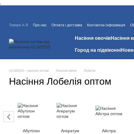
,
Перейти до основного контенту
Товари А-Я
Про нас
Оплата і доставка
Контактна інформація
Об
Знижки
Відгуки про магазин
Насіння овочів
Насіння к
Город на підвіконні
Нови
GLSEEDS - насіння оптом
Насіння квітів
Лобелія
Насіння Лобелія оптом
Абутілон
Агератум
Айстра