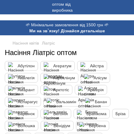
,
🌱 Мінімальне замовлення від 1500 грн 🌱
Ми на зв`язку! Дізнайся детальніше
Насіння квітів
Ліатріс
Насіння Ліатріс оптом
Абутілон
Агератум
Айстра
Аквілегія
Акроклінум
Алісум
Амарант
Арктотіс
Армерія
Аспарагус
Бальзамін
Банан
Барвінок
Бегонія
Брахікома
Бріза
Волошка
Венідіум
Вербена