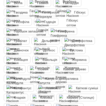
Віола
Газанія
Гайлардія
Гвоздика
Геліхризум
Гібіскус
Гіпсофіла
Годеція
Горошок запашний
Гомфрена
Гравілат
Дельфіній
Діморфотека
Дзвіночок
Доліхос
Еустома
Ехінацея
Ешольція
Жоржина
Іберіс
Іпомея
Кавове дерево
Календула
Капуста декоративна
Катарантус
Квамокліт
Квіткові суміші
Кларкія
Клеома
Кермек (Статиця)