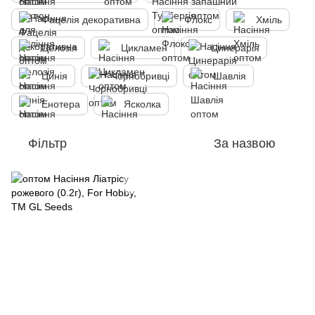
Фацелія декоративна
Флокс
Хміль
Целозія
Цикламен
Цинерарія
Цинія
Чорнобривці
Шавлія
Енотера
Ясколка
Фільтр
За назвою