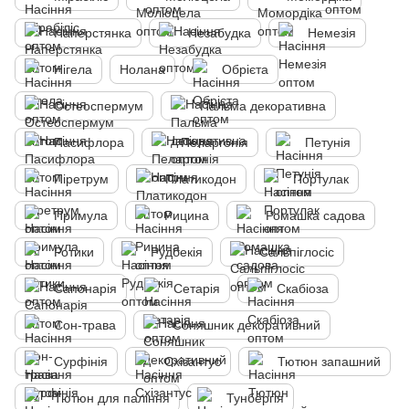
Наперстянка
Незабудка
Немезія
Нігела
Нолана
Обрієта
Остеоспермум
Пальма декоративна
Пасифлора
Пеларгонія
Петунія
Піретрум
Платикодон
Портулак
Примула
Рицина
Ромашка садова
Ротики
Рудбекія
Сальпіглосіс
Сапонарія
Сетарія
Скабіоза
Сон-трава
Соняшник декоративний
Сурфінія
Схізантус
Тютюн запашний
Тютюн для паління
Тунбергія