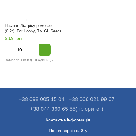
1
Насіння Лiатрiсу рожевого
(0.2г), For Hobby, TM GL Seeds
5.15 грн
Замовлення від 10 одиниць
+38 098 005 15 04
+38 066 021 99 67
+38 044 360 65 55(пріоритет)
Контактна інформація
Повна версія сайту