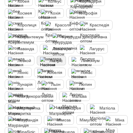
Кобея
Колеус
Кортадерія
Космея
Кохія
Кніфофія
Королиця
Красоля
Краспедія
Ксерантемум
Кукурудза декоративна
Лаванда
Лаватера
Лагурус
Левкой
Ліатріс
Лимоніум
Ліхніс
Лобелія
Лонас
Лунарія
Льон
Люпин
Мак декоративний
Мальва
Маргаритка
Матрікарея
Матіола
Маурандія
Мімоза
Мімулюс
Міна
Мірабіліс
Молюцела
Момордіка