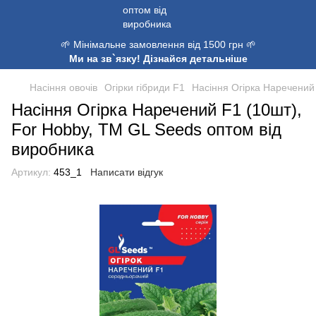
🌱 Мінімальне замовлення від 1500 грн 🌱
Ми на зв`язку! Дізнайся детальніше
Насіння овочів
Огірки гібриди F1
Насіння Огiрка Наречений
Насіння Огiрка Наречений F1 (10шт),
For Hobby, TM GL Seeds оптом від
виробника
Артикул:
453_1
Написати відгук