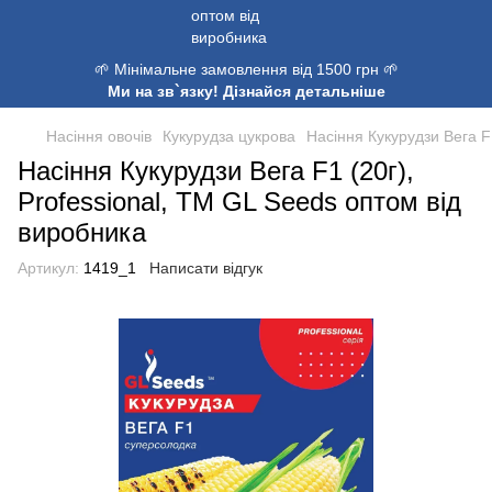
🌱 Мінімальне замовлення від 1500 грн 🌱
Ми на зв`язку! Дізнайся детальніше
Насіння овочів
Кукурудза цукрова
Насіння Кукурудзи Вега F1
Насіння Кукурудзи Вега F1 (20г),
Professional, TM GL Seeds оптом від
виробника
Артикул:
1419_1
Написати відгук