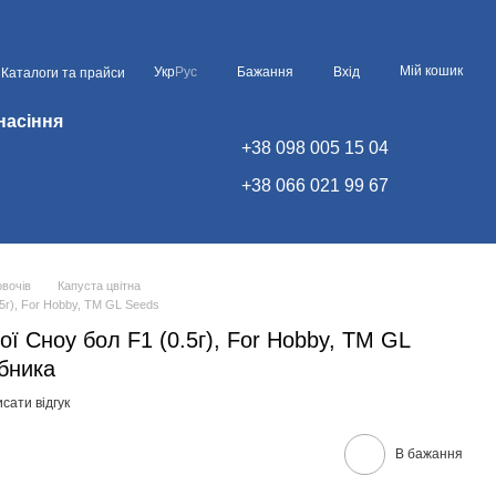
Мій кошик
Укр
Рус
Бажання
Вхід
Каталоги та прайси
насіння
+38 098 005 15 04
+38 066 021 99 67
овочів
Капуста цвітна
.5г), For Hobby, TM GL Seeds
ої Сноу бол F1 (0.5г), For Hobby, TM GL
бника
сати відгук
В бажання