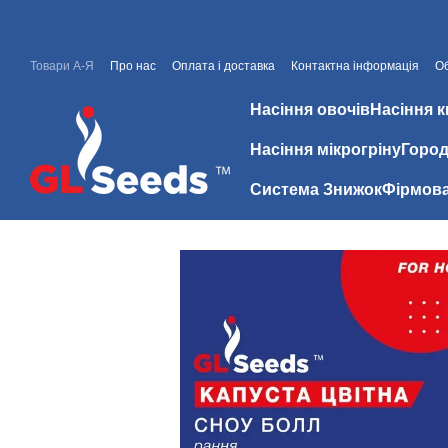
Перейти до основного контенту
Товари А-Я
Про нас
Оплата і доставка
Контактна інформація
Об
Знижки
Відгуки про магазин
Насіння овочів
Насіння к
Насіння мікрогріну
Город
Система Знижок
Фірмова