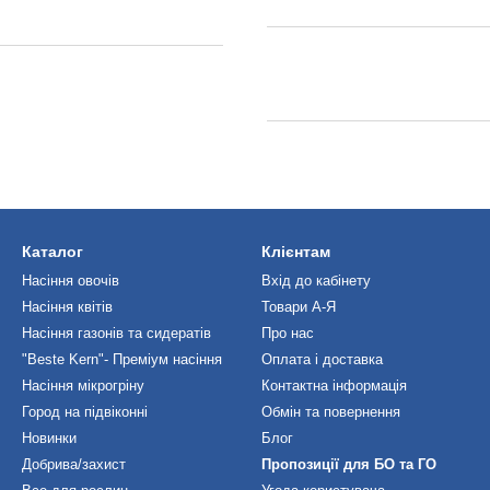
Каталог
Клієнтам
Насіння овочів
Вхід до кабінету
Насіння квітів
Товари А-Я
Насіння газонів та сидератів
Про нас
"Beste Kern"- Преміум насіння
Оплата і доставка
Насіння мікрогріну
Контактна інформація
Город на підвіконні
Обмін та повернення
Новинки
Блог
Добрива/захист
Пропозиції для БО та ГО