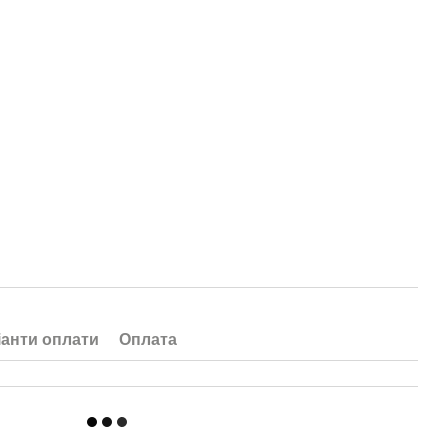
іанти оплати
Оплата