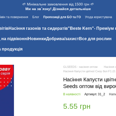
🌱 Мінімальне замовлення від 1500 грн 🌱
Ми на зв`язку! Дізнайся детальніше
мін та повернення
Блог
Пропозиції для БО та ГО
Угода користувача
вітів
Насіння газонів та сидератів
"Beste Kern"- Преміум 
 на підвіконні
Новинки
Добрива/захист
Все для рослин
 продукція
GLSEEDS - насіння оптом
Насіння 
Насіння Капусти цвiтної Сноу бол F1 (0
Насіння Капусти цвiтн
Seeds оптом від виро
В наявності
Артикул: 31_2
Напи
5.55 грн