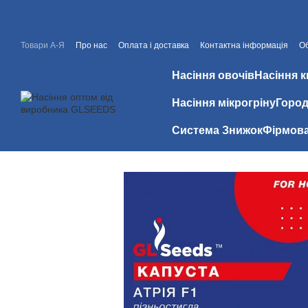
Перейти до основного контенту
Товари А-Я
Про нас
Оплата і доставка
Контактна інформація
Об
Знижки
Відгуки про магазин
Насіння овочів
Насіння к
Насіння мікрогріну
Город
Система Знижок
Фірмова