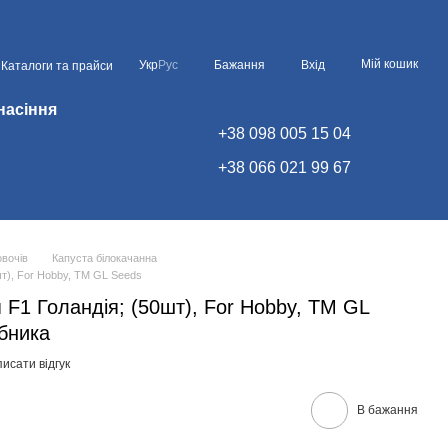
Мій кошик
Укр
Рус
Бажання
Вхід
Каталоги та прайси
насіння
+38 098 005 15 04
+38 066 021 99 67
овочів
Капуста білокачанна
шт), For Hobby, TM GL Seeds
 F1 Голандія; (50шт), For Hobby, TM GL
бника
исати відгук
В бажання