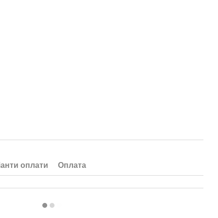
іанти оплати
Оплата