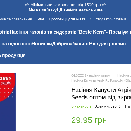
🌱 Мінімальне замовлення від 1500 грн 🌱
Ми на зв`язку! Дізнайся детальніше
мін та повернення
Блог
Пропозиції для БО та ГО
Угода користувача
вітів
Насіння газонів та сидератів
"Beste Kern"- Преміум 
 на підвіконні
Новинки
Добрива/захист
Все для рослин
 продукція
GLSEEDS - насіння оптом
Насіння 
Насіння Капусти Атрія F1 Голандія; (50
Насіння Капусти Атрія
Seeds оптом від виро
В наявності
Артикул: 395_3
Нап
29.95 грн