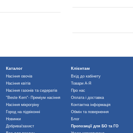
Каталог
Клієнтам
Насіння овочів
Вхід до кабінету
Насіння квітів
Товари А-Я
Насіння газонів та сидератів
Про нас
"Beste Kern"- Преміум насіння
Оплата і доставка
Насіння мікрогріну
Контактна інформація
Город на підвіконні
Обмін та повернення
Новинки
Блог
Добрива/захист
Пропозиції для БО та ГО