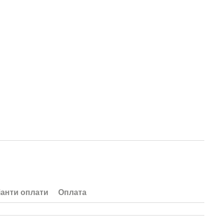
іанти оплати
Оплата