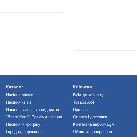
Каталог
Клієнтам
Насіння овочів
Вхід до кабінету
Насіння квітів
Товари А-Я
Насіння газонів та сидератів
Про нас
"Beste Kern"- Преміум насіння
Оплата і доставка
Насіння мікрогріну
Контактна інформація
Город на підвіконні
Обмін та повернення