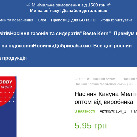
🌱 Мінімальне замовлення від 1500 грн 🌱
Ми на зв`язку! Дізнайся детальніше
мін та повернення
Блог
Пропозиції для БО та ГО
Угода користувача
вітів
Насіння газонів та сидератів
"Beste Kern"- Преміум 
 на підвіконні
Новинки
Добрива/захист
Все для рослин
 продукція
GLSEEDS - насіння оптом
Насіння 
Насіння Кавуна Мелiтопольський (2г), 
Насіння Кавуна Мелiт
оптом від виробника
В наявності
Артикул: 154_1
Нап
5.95 грн