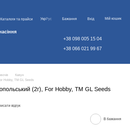
Мій кошик
Укр
Рус
Бажання
Вхід
Каталоги та прайси
насіння
+38 098 005 15 04
+38 066 021 99 67
овочів
Кавун
For Hobby, TM GL Seeds
опольський (2г), For Hobby, TM GL Seeds
исати відгук
В бажання