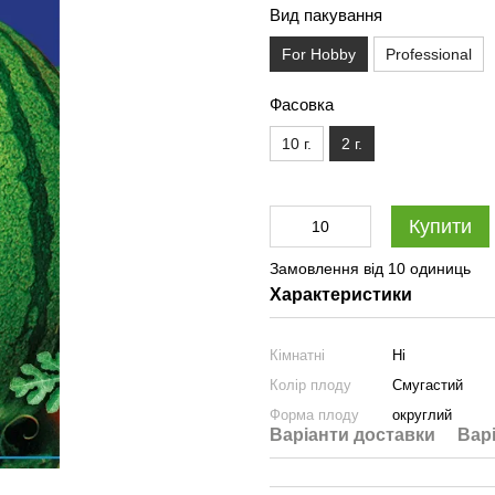
Вид пакування
For Hobby
Professional
Фасовка
10 г.
2 г.
Купити
Замовлення від 10 одиниць
Характеристики
Кімнатні
Ні
Колір плоду
Смугастий
Форма плоду
округлий
Варіанти доставки
Вар