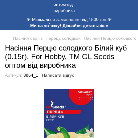
🌱 Мінімальне замовлення від 1500 грн 🌱
Ми на зв`язку! Дізнайся детальніше
Насіння овочів
Перець солодкий
Насіння Перцю солодкого Б
Насіння Перцю солодкого Білий куб
(0.15г), For Hobby, TM GL Seeds
оптом від виробника
Артикул:
3864_1
Написати відгук