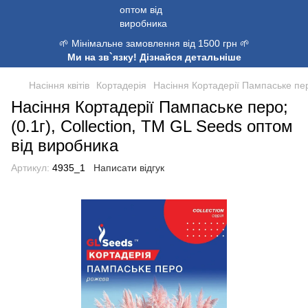
🌱 Мінімальне замовлення від 1500 грн 🌱
Ми на зв`язку! Дізнайся детальніше
Насіння квітів
Кортадерія
Насіння Кортадерії Пампаське перо
Насіння Кортадерії Пампаське перо;
(0.1г), Collection, TM GL Seeds оптом
від виробника
Артикул:
4935_1
Написати відгук