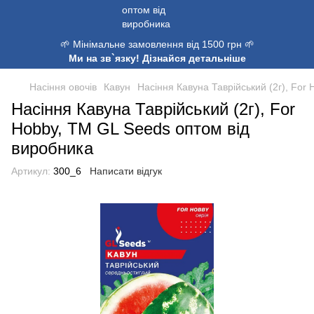
🌱 Мінімальне замовлення від 1500 грн 🌱
Ми на зв`язку! Дізнайся детальніше
Насіння овочів
Кавун
Насіння Кавуна Таврійський (2г), For
Насіння Кавуна Таврійський (2г), For
Hobby, TM GL Seeds оптом від
виробника
Артикул:
300_6
Написати відгук