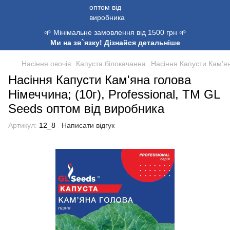
🌱 Мінімальне замовлення від 1500 грн 🌱
Ми на зв`язку! Дізнайся детальніше
Насіння овочів
Капуста білокачанна
Насіння Капусти Кам'ян
Насіння Капусти Кам'яна голова
Німеччина; (10г), Professional, TM GL
Seeds оптом від виробника
Артикул:
12_8
Написати відгук