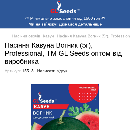
🌱 Мінімальне замовлення від 1500 грн 🌱
Ми на зв`язку! Дізнайся детальніше
Насіння овочів
Кавун
Насіння Кавуна Вогник (5г), Professio
Насіння Кавуна Вогник (5г),
Professional, TM GL Seeds оптом від
виробника
Артикул:
155_8
Написати відгук